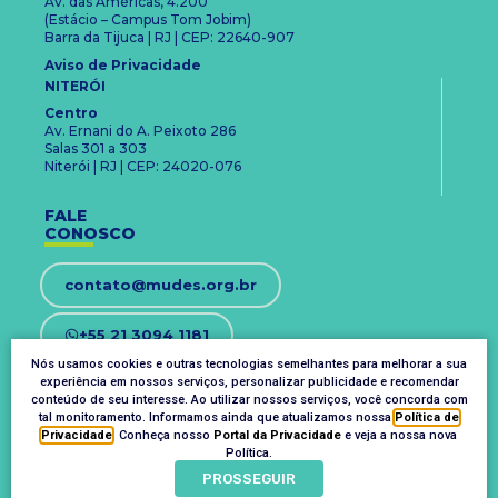
Av. das Américas, 4.200
(Estácio – Campus Tom Jobim)
Barra da Tijuca | RJ | CEP: 22640-907
Aviso de Privacidade
NITERÓI
Centro
Av. Ernani do A. Peixoto 286
Salas 301 a 303
Niterói | RJ | CEP: 24020-076
FALE
CONOSCO
contato@mudes.org.br
+55 21 3094 1181
Nós usamos cookies e outras tecnologias semelhantes para melhorar a sua
experiência em nossos serviços, personalizar publicidade e recomendar
OUVIDORIA
conteúdo de seu interesse. Ao utilizar nossos serviços, você concorda com
ouvidoria@mudes.org.br
tal monitoramento. Informamos ainda que atualizamos nossa
Política de
Privacidade
. Conheça nosso
Portal da Privacidade
e veja a nossa nova
Política.
PROSSEGUIR