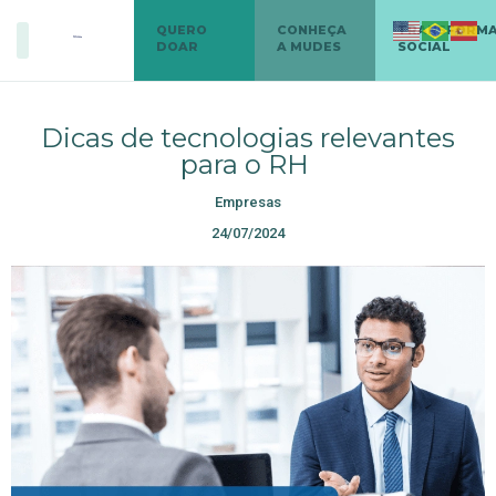
QUERO
CONHEÇA
TRANSFORM
DOAR
A MUDES
SOCIAL
Dicas de tecnologias relevantes
para o RH
Empresas
24/07/2024