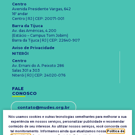
Centro
Avenida Presidente Vargas, 642
16º andar
Centro | RJ | CEP: 20071-001
Barra da Tijuca
Av. das Américas, 4.200
(Estácio – Campus Tom Jobim)
Barra da Tijuca | RJ | CEP: 22640-907
Aviso de Privacidade
NITERÓI
Centro
Av. Ernani do A. Peixoto 286
Salas 301 a 303
Niterói | RJ | CEP: 24020-076
FALE
CONOSCO
contato@mudes.org.br
Nós usamos cookies e outras tecnologias semelhantes para melhorar a sua
+55 21 3094 1181
experiência em nossos serviços, personalizar publicidade e recomendar
conteúdo de seu interesse. Ao utilizar nossos serviços, você concorda com
tal monitoramento. Informamos ainda que atualizamos nossa
Política de