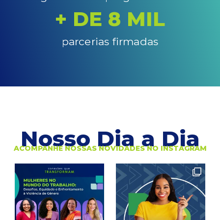
+ DE 
8
 MIL
parcerias firmadas
Nosso Dia a Dia
ACOMPANHE NOSSAS NOVIDADES NO INSTAGRAM