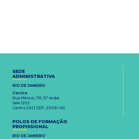
SEDE
ADMINISTRATIVA
RIO DE JANEIRO
Centro
Rua México, 119, 12º andar
Sala 1202
Centro | RJ | CEP: 20031-145
POLOS DE FORMAÇÃO
PROFISSIONAL
RIO DE JANEIRO