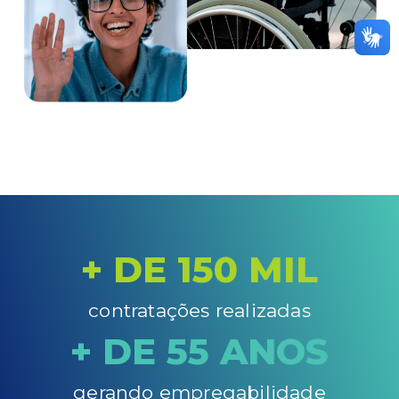
+ DE 
150
 MIL
contratações realizadas
+ DE 
55
 ANOS
gerando empregabilidade