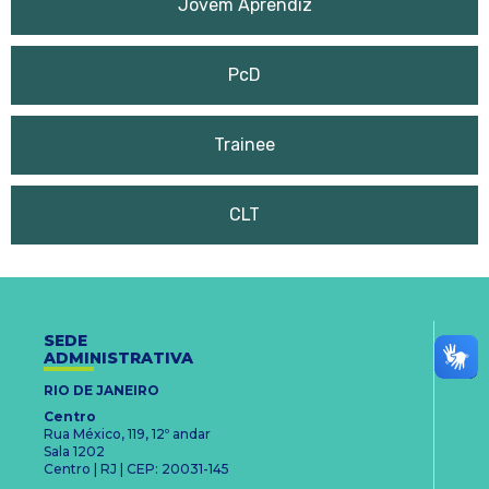
Jovem Aprendiz
PcD
Trainee
CLT
SEDE
ADMINISTRATIVA
RIO DE JANEIRO
Centro
Rua México, 119, 12º andar
Sala 1202
Centro | RJ | CEP: 20031-145