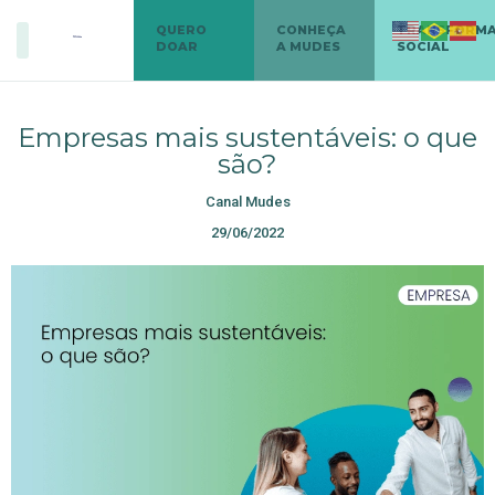
QUERO
CONHEÇA
TRANSFORM
DOAR
A MUDES
SOCIAL
Empresas mais sustentáveis: o que
são?
Canal Mudes
29/06/2022