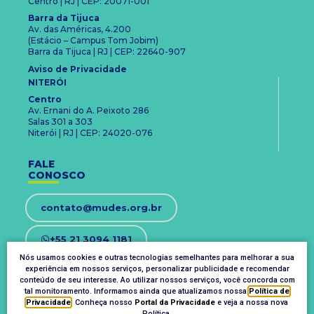
Centro | RJ | CEP: 20071-001
Barra da Tijuca
Av. das Américas, 4.200
(Estácio – Campus Tom Jobim)
Barra da Tijuca | RJ | CEP: 22640-907
Aviso de Privacidade
NITERÓI
Centro
Av. Ernani do A. Peixoto 286
Salas 301 a 303
Niterói | RJ | CEP: 24020-076
FALE
CONOSCO
contato@mudes.org.br
+55 21 3094 1181
Nós usamos cookies e outras tecnologias semelhantes para melhorar a sua
experiência em nossos serviços, personalizar publicidade e recomendar
OUVIDORIA
conteúdo de seu interesse. Ao utilizar nossos serviços, você concorda com
ouvidoria@mudes.org.br
tal monitoramento. Informamos ainda que atualizamos nossa
Política de
Privacidade
. Conheça nosso
Portal da Privacidade
e veja a nossa nova
Política.