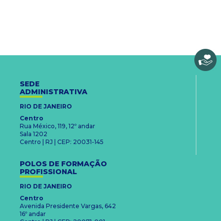
SEDE
ADMINISTRATIVA
RIO DE JANEIRO
Centro
Rua México, 119, 12º andar
Sala 1202
Centro | RJ | CEP: 20031-145
POLOS DE FORMAÇÃO
PROFISSIONAL
RIO DE JANEIRO
Centro
Avenida Presidente Vargas, 642
16º andar