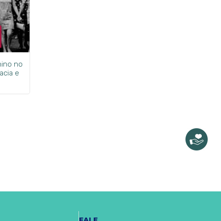
nino no
acia e
FALE