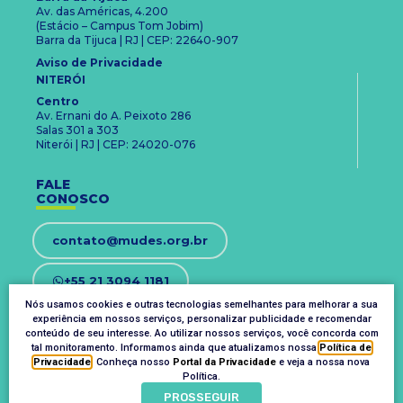
Av. das Américas, 4.200
(Estácio – Campus Tom Jobim)
Barra da Tijuca | RJ | CEP: 22640-907
Aviso de Privacidade
NITERÓI
Centro
Av. Ernani do A. Peixoto 286
Salas 301 a 303
Niterói | RJ | CEP: 24020-076
FALE
CONOSCO
contato@mudes.org.br
+55 21 3094 1181
Nós usamos cookies e outras tecnologias semelhantes para melhorar a sua
experiência em nossos serviços, personalizar publicidade e recomendar
OUVIDORIA
conteúdo de seu interesse. Ao utilizar nossos serviços, você concorda com
ouvidoria@mudes.org.br
tal monitoramento. Informamos ainda que atualizamos nossa
Política de
Privacidade
. Conheça nosso
Portal da Privacidade
e veja a nossa nova
Política.
PROSSEGUIR