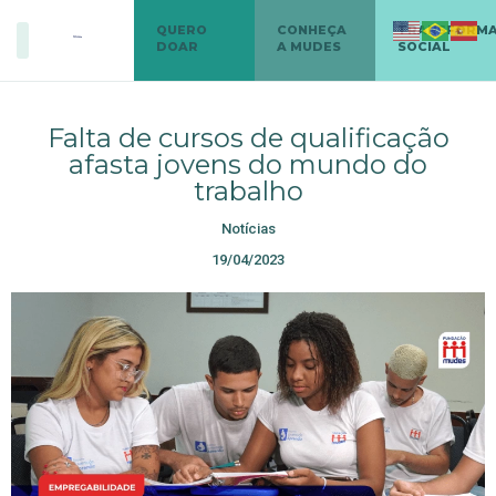
QUERO
CONHEÇA
TRANSFORM
DOAR
A MUDES
SOCIAL
Falta de cursos de qualificação
afasta jovens do mundo do
trabalho
Notícias
19/04/2023