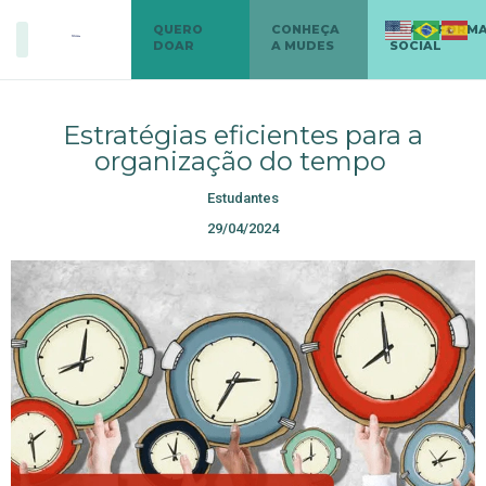
QUERO
CONHEÇA
TRANSFORM
DOAR
A MUDES
SOCIAL
Estratégias eficientes para a
organização do tempo
Estudantes
29/04/2024