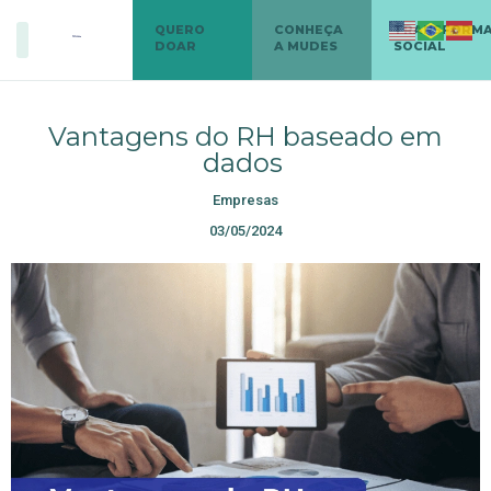
QUERO
CONHEÇA
TRANSFORM
DOAR
A MUDES
SOCIAL
Vantagens do RH baseado em
dados
Empresas
03/05/2024