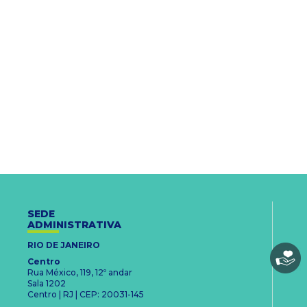
SEDE
ADMINISTRATIVA
RIO DE JANEIRO
Centro
Rua México, 119, 12º andar
Sala 1202
Centro | RJ | CEP: 20031-145