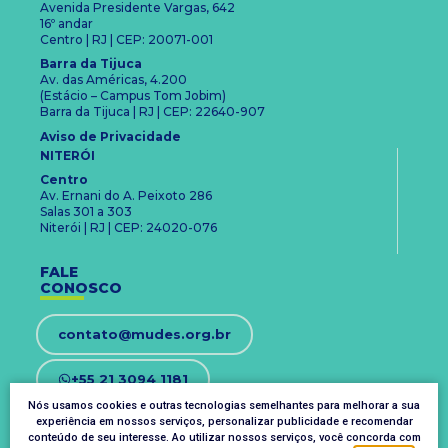
Avenida Presidente Vargas, 642
16º andar
Centro | RJ | CEP: 20071-001
Barra da Tijuca
Av. das Américas, 4.200
(Estácio – Campus Tom Jobim)
Barra da Tijuca | RJ | CEP: 22640-907
Aviso de Privacidade
NITERÓI
Centro
Av. Ernani do A. Peixoto 286
Salas 301 a 303
Niterói | RJ | CEP: 24020-076
FALE
CONOSCO
contato@mudes.org.br
+55 21 3094 1181
Nós usamos cookies e outras tecnologias semelhantes para melhorar a sua
experiência em nossos serviços, personalizar publicidade e recomendar
OUVIDORIA
conteúdo de seu interesse. Ao utilizar nossos serviços, você concorda com
ouvidoria@mudes.org.br