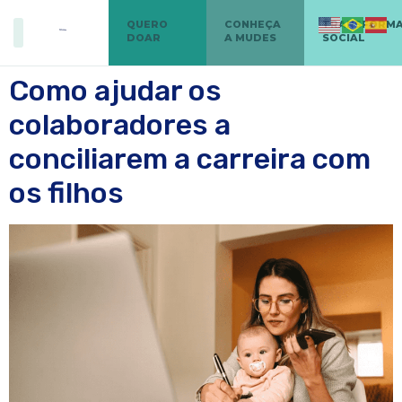
QUERO
CONHEÇA
TRANSFORM
DOAR
A MUDES
SOCIAL
Como ajudar os
colaboradores a
conciliarem a carreira com
os filhos