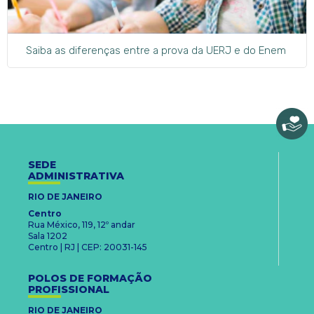
Saiba as diferenças entre a prova da UERJ e do Enem
SEDE
ADMINISTRATIVA
RIO DE JANEIRO
Centro
Rua México, 119, 12º andar
Sala 1202
Centro | RJ | CEP: 20031-145
POLOS DE FORMAÇÃO
PROFISSIONAL
RIO DE JANEIRO