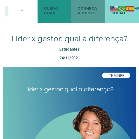
QUERO
CONHEÇA
TRANSFORM
DOAR
A MUDES
SOCIAL
Líder x gestor: qual a diferença?
Estudantes
24/11/2021