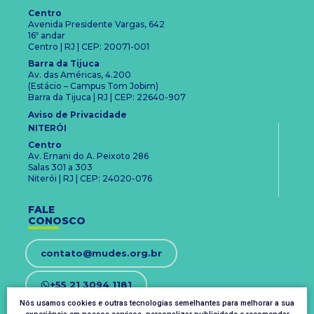
Centro
Avenida Presidente Vargas, 642
16º andar
Centro | RJ | CEP: 20071-001
Barra da Tijuca
Av. das Américas, 4.200
(Estácio – Campus Tom Jobim)
Barra da Tijuca | RJ | CEP: 22640-907
Aviso de Privacidade
NITERÓI
Centro
Av. Ernani do A. Peixoto 286
Salas 301 a 303
Niterói | RJ | CEP: 24020-076
FALE
CONOSCO
contato@mudes.org.br
+55 21 3094 1181
Nós usamos cookies e outras tecnologias semelhantes para melhorar a sua