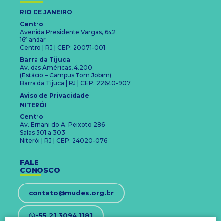
RIO DE JANEIRO
Centro
Avenida Presidente Vargas, 642
16º andar
Centro | RJ | CEP: 20071-001
Barra da Tijuca
Av. das Américas, 4.200
(Estácio – Campus Tom Jobim)
Barra da Tijuca | RJ | CEP: 22640-907
Aviso de Privacidade
NITERÓI
Centro
Av. Ernani do A. Peixoto 286
Salas 301 a 303
Niterói | RJ | CEP: 24020-076
FALE
CONOSCO
contato@mudes.org.br
+55 21 3094 1181