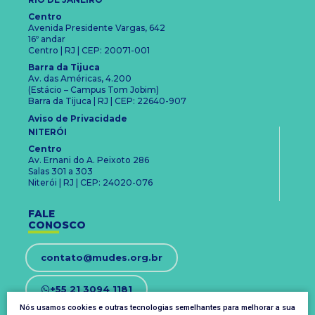
Centro
Avenida Presidente Vargas, 642
16º andar
Centro | RJ | CEP: 20071-001
Barra da Tijuca
Av. das Américas, 4.200
(Estácio – Campus Tom Jobim)
Barra da Tijuca | RJ | CEP: 22640-907
Aviso de Privacidade
NITERÓI
Centro
Av. Ernani do A. Peixoto 286
Salas 301 a 303
Niterói | RJ | CEP: 24020-076
FALE
CONOSCO
contato@mudes.org.br
+55 21 3094 1181
Nós usamos cookies e outras tecnologias semelhantes para melhorar a sua