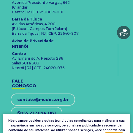
Avenida Presidente Vargas, 642
16º andar
Centro | RJ | CEP: 20071-001
Barra da Tijuca
Av. das Américas, 4.200
(Estácio – Campus Tom Jobim)
Barra da Tijuca | RJ | CEP: 22640-907
Aviso de Privacidade
NITERÓI
Centro
Av. Ernani do A. Peixoto 286
Salas 301 a 303
Niterói | RJ | CEP: 24020-076
FALE
CONOSCO
contato@mudes.org.br
+55 21 3094 1181
Nós usamos cookies e outras tecnologias semelhantes para melhorar a sua
experiência em nossos serviços, personalizar publicidade e recomendar
OUVIDORIA
conteúdo de seu interesse. Ao utilizar nossos serviços, você concorda com