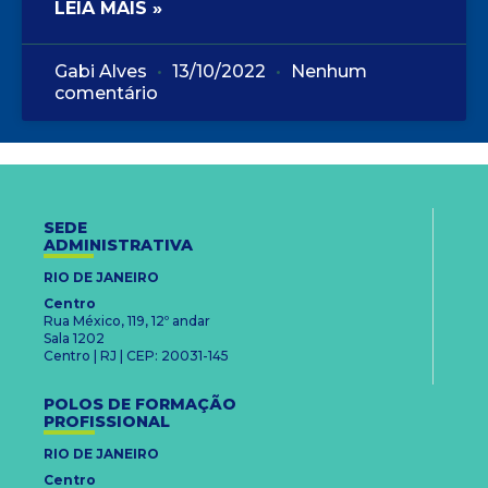
LEIA MAIS »
Gabi Alves
13/10/2022
Nenhum
comentário
SEDE
ADMINISTRATIVA
RIO DE JANEIRO
Centro
Rua México, 119, 12º andar
Sala 1202
Centro | RJ | CEP: 20031-145
POLOS DE FORMAÇÃO
PROFISSIONAL
RIO DE JANEIRO
Centro