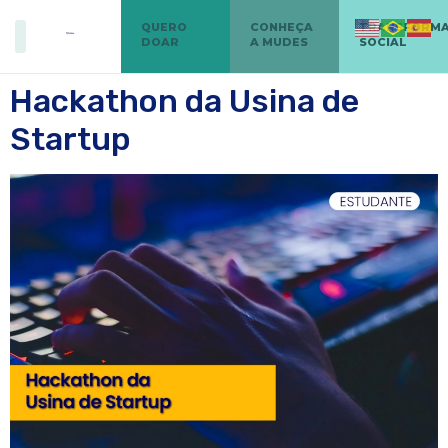
QUERO
CONHEÇA
TRANSFORM
DOAR
A MUDES
SOCIAL
Hackathon da Usina de
Startup