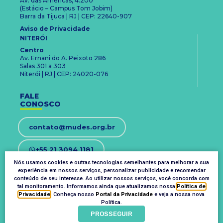
Av. das Américas, 4.200
(Estácio – Campus Tom Jobim)
Barra da Tijuca | RJ | CEP: 22640-907
Aviso de Privacidade
NITERÓI
Centro
Av. Ernani do A. Peixoto 286
Salas 301 a 303
Niterói | RJ | CEP: 24020-076
FALE
CONOSCO
contato@mudes.org.br
+55 21 3094 1181
Nós usamos cookies e outras tecnologias semelhantes para melhorar a sua
experiência em nossos serviços, personalizar publicidade e recomendar
OUVIDORIA
conteúdo de seu interesse. Ao utilizar nossos serviços, você concorda com
ouvidoria@mudes.org.br
tal monitoramento. Informamos ainda que atualizamos nossa
Política de
Privacidade
. Conheça nosso
Portal da Privacidade
e veja a nossa nova
Política.
PROSSEGUIR