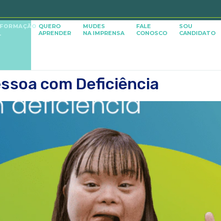
SFORMAÇÃO
QUERO
MUDES
FALE
SOU
APRENDER
NA IMPRENSA
CONOSCO
CANDIDATO
L
essoa com Deficiência