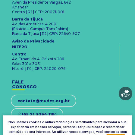
Avenida Presidente Vargas, 642
16º andar
Centro | RJ | CEP: 20071-001
Barra da Tijuca
Av. das Américas, 4.200
(Estácio – Campus Tom Jobim)
Barra da Tijuca | RJ | CEP: 22640-907
Aviso de Privacidade
NITERÓI
Centro
Av. Ernani do A. Peixoto 286
Salas 301 a 303
Niterói | RJ | CEP: 24020-076
FALE
CONOSCO
contato@mudes.org.br
+55 21 3094 1181
Nós usamos cookies e outras tecnologias semelhantes para melhorar a sua
experiência em nossos serviços, personalizar publicidade e recomendar
OUVIDORIA
conteúdo de seu interesse. Ao utilizar nossos serviços, você concorda com
ouvidoria@mudes.org.br