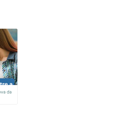
ova da