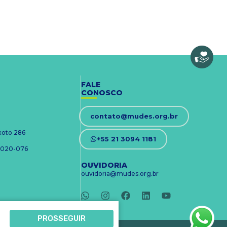
FALE
CONOSCO
contato@mudes.org.br
ixoto 286
+55 21 3094 1181
 24020-076
OUVIDORIA
ouvidoria@mudes.org.br
PROSSEGUIR