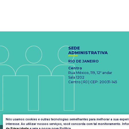
SEDE
ADMINISTRATIVA
RIO DE JANEIRO
Centro
Rua México, 119, 12º andar
Sala 1202
Centro | RJ | CEP: 20031-145
Nós usamos cookies e outras tecnologias semelhantes para melhorar a sua exper
interesse. Ao utilizar nossos serviços, você concorda com tal monitoramento. I
da Privacidade
e veja a nossa nova Política.