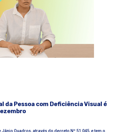
al da Pessoa com Deficiência Visual é
dezembro
te Jânio Quadros, através do
decreto Nº 51.045,
e
tem o