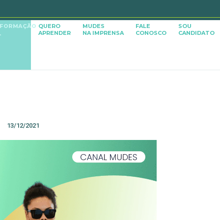
SFORMAÇÃO
QUERO
MUDES
FALE
SOU
APRENDER
NA IMPRENSA
CONOSCO
CANDIDATO
L
13/12/2021