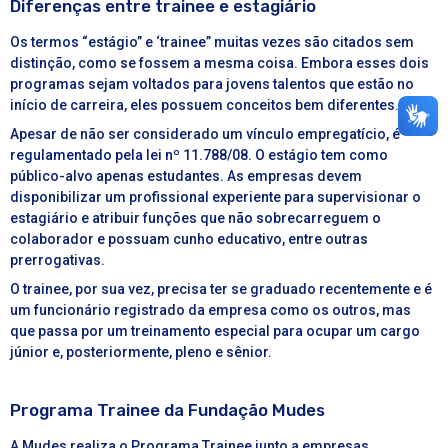
Diferenças entre trainee e estagiário
Os termos “
estágio
” e ‘
trainee
” muitas vezes são citados sem
distinção, como se fossem a mesma coisa. Embora esses dois
programas sejam voltados para jovens talentos que estão no
início de carreira, eles possuem conceitos bem diferentes.
Apesar de não ser considerado um vínculo empregatício, é
regulamentado pela
lei nº 11.788/08
. O estágio tem como
público-alvo apenas estudantes. As empresas devem
disponibilizar um profissional experiente para supervisionar o
estagiário e atribuir funções que não sobrecarreguem o
colaborador e possuam cunho educativo, entre outras
prerrogativas.
O
trainee
, por sua vez, precisa ter se graduado recentemente e é
um funcionário registrado da empresa como os outros, mas
que passa por um treinamento especial para ocupar um cargo
júnior e, posteriormente, pleno e sênior.
Programa Trainee da Fundação Mudes
A Mudes realiza o
Programa Trainee
junto a empresas