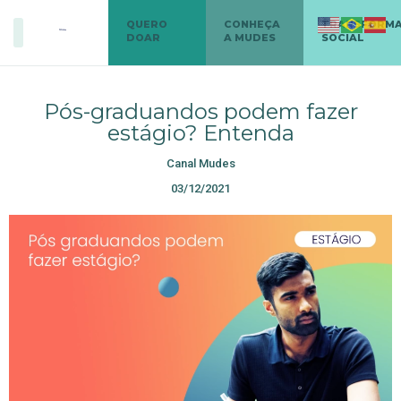
QUERO
CONHEÇA
TRANSFORM
DOAR
A MUDES
SOCIAL
Pós-graduandos podem fazer
estágio? Entenda
Canal Mudes
03/12/2021