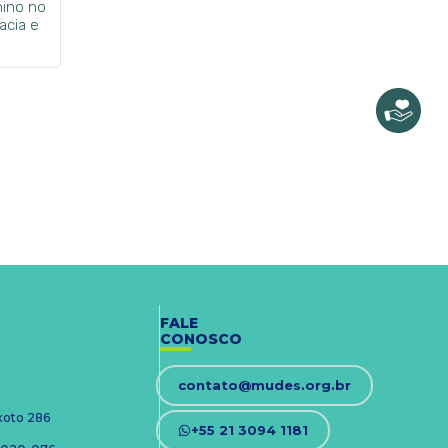
nino no
acia e
FALE
CONOSCO
contato@mudes.org.br
ixoto 286
+55 21 3094 1181