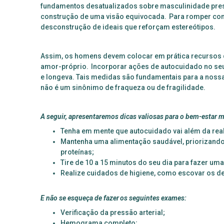
fundamentos desatualizados sobre masculinidade pres
construção de uma visão equivocada. Para romper com 
desconstrução de ideais que reforçam estereótipos.
Assim, os homens devem colocar em prática recursos
amor-próprio. Incorporar ações de autocuidado no seu 
e longeva. Tais medidas são fundamentais para a nossa s
não é um sinônimo de fraqueza ou de fragilidade.
A seguir, apresentaremos dicas valiosas para o bem-estar 
Tenha em mente que autocuidado vai além da real
Mantenha uma alimentação saudável, priorizando a
proteínas;
Tire de 10 a 15 minutos do seu dia para fazer um
Realize cuidados de higiene, como escovar os de
E não se esqueça de fazer os seguintes exames:
Verificação da pressão arterial;
Hemograma completo;