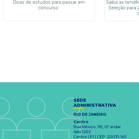
Dicas de estudos para passar em
Saiba as tend
concurso
Seleção para 
SEDE
ADMINISTRATIVA
RIO DE JANEIRO
Centro
Rua México, 119, 12º andar
Sala 1202
Centro | RJ | CEP: 20031-145