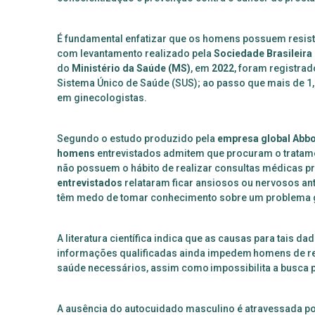
É
fundamental enfatizar que os homens possuem resis
com levantamento realizado pela
Sociedade Brasileira
do
Ministério da Saúde (MS)
, em
2022
, foram registra
Sistema Único de Saúde (SUS); ao passo que mais de 1
em ginecologistas.
Segundo o estudo produzido pela
empresa global Abb
homens
entrevistados admitem que procuram o tratame
não possuem o hábito de realizar consultas médicas p
entrevistados
relataram ficar ansiosos ou nervosos a
têm medo de tomar conhecimento sobre um problema 
A literatura científica indica que as causas para tais da
informações qualificadas ainda impedem homens de r
saúde necessários, assim como impossibilita a busca 
A ausência do autocuidado masculino é atravessada por