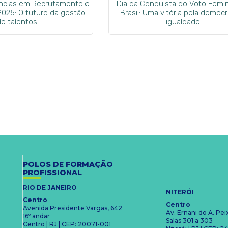
ências em Recrutamento e
Dia da Conquista do Voto Femi
2025: O futuro da gestão
Brasil: Uma vitória pela democr
de talentos
igualdade
POLOS DE FORMAÇÃO
PROFISSIONAL
RIO DE JANEIRO
NITERÓI
Centro
Centro
Avenida Presidente Vargas, 642
Av. Ernani do A. Pe
16º andar
Salas 301 a 303
Centro | RJ | CEP: 20071-001