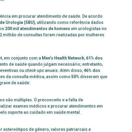
tência em procurar atendimento de saúde. De acordo
 de Urologia (SBU)
, utilizando como referência dados
dos
200 mil atendimentos
de homens
em urologistas no
,2 milhão de consultas foram realizadas por mulheres
ot
, em conjunto com a
Men’s Health Network
,
61% dos
nto de saúde quando julgam necessário; entretanto,
reventivas ou
check-ups
anuais. Além disso,
46% dos
ntes da consulta médica, assim como
50%
disseram que
grave de saúde.
dos são múltiplas. O preconceito e a falta de
ealizar exames médicos e procurar atendimentos em
pelo suporte ao cuidado em saúde mental.
 estereótipos de gênero, valores patriarcais e