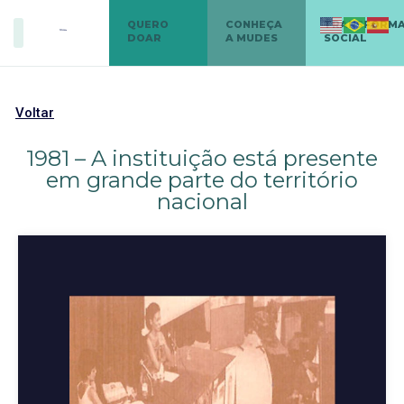
QUERO
CONHEÇA
TRANSFORM
DOAR
A MUDES
SOCIAL
Voltar
1981 – A instituição está presente
em grande parte do território
nacional