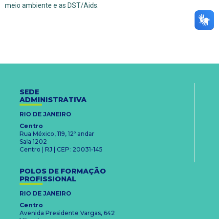
meio ambiente e as DST/Aids.
SEDE
ADMINISTRATIVA
RIO DE JANEIRO
Centro
Rua México, 119, 12º andar
Sala 1202
Centro | RJ | CEP: 20031-145
POLOS DE FORMAÇÃO
PROFISSIONAL
RIO DE JANEIRO
Centro
Avenida Presidente Vargas, 642