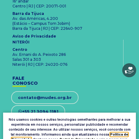
16º andar
Centro | RJ | CEP: 20071-001
Barra da Tijuca
Av. das Américas, 4.200
(Estácio – Campus Tom Jobim)
Barra da Tijuca | RJ | CEP: 22640-907
Aviso de Privacidade
NITERÓI
Centro
Av. Ernani do A. Peixoto 286
Salas 301 a 303
Niterói | RJ | CEP: 24020-076
FALE
CONOSCO
contato@mudes.org.br
+55 21 3094 1181
Nós usamos cookies e outras tecnologias semelhantes para melhorar a sua
experiência em nossos serviços, personalizar publicidade e recomendar
OUVIDORIA
conteúdo de seu interesse. Ao utilizar nossos serviços, você concorda com
ouvidoria@mudes.org.br
tal monitoramento. Informamos ainda que atualizamos nossa
Política de