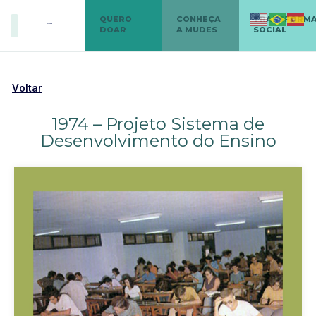
QUERO
CONHEÇA
TRANSFORM
DOAR
A MUDES
SOCIAL
Voltar
1974 – Projeto Sistema de
Desenvolvimento do Ensino