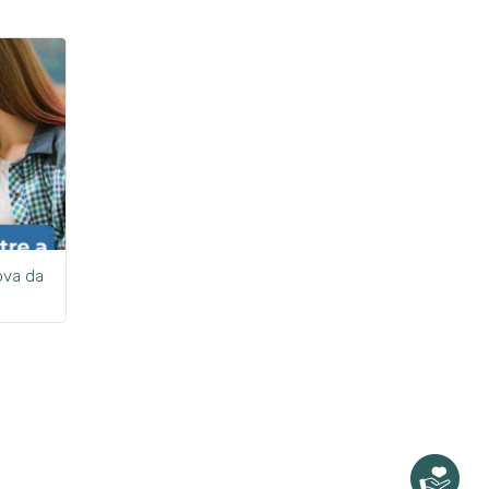
ova da