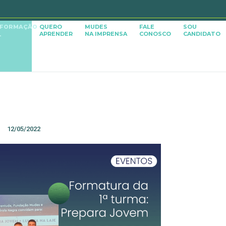
SFORMAÇÃO
QUERO
MUDES
FALE
SOU
APRENDER
NA IMPRENSA
CONOSCO
CANDIDATO
L
12/05/2022