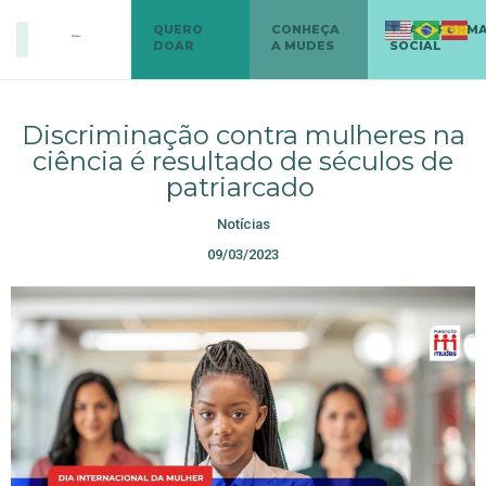
QUERO
CONHEÇA
TRANSFORM
DOAR
A MUDES
SOCIAL
Discriminação contra mulheres na
ciência é resultado de séculos de
patriarcado
Notícias
09/03/2023