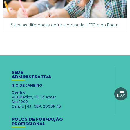
Saiba as diferenças entre a prova da UERJ e do Enem
SEDE
ADMINISTRATIVA
RIO DE JANEIRO
Centro
Rua México, 119, 12º andar
Sala 1202
Centro | RJ | CEP: 20031-145
POLOS DE FORMAÇÃO
PROFISSIONAL