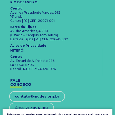
RIO DE JANEIRO
Centro
Avenida Presidente Vargas, 642
16º andar
Centro | RJ | CEP: 20071-001
Barra da Tijuca
Av. das Américas, 4.200
(Estácio – Campus Tom Jobim)
Barra da Tijuca | RJ | CEP: 22640-907
Aviso de Privacidade
NITERÓI
Centro
Av. Ernani do A. Peixoto 286
Salas 301 a 303
Niterói | RJ | CEP: 24020-076
FALE
CONOSCO
contato@mudes.org.br
+55 21 3094 1181
Nós usamos cookies e outras tecnologias semelhantes para melhorar a sua