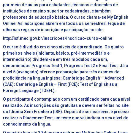
por meio de aulas para estudantes, técnicos e docentes de
instituições de ensino superior cadastradas, e também
professores da educação básica. O curso chama-se My English
Online. As inscrições abrem em todos os semestres. Fique de
olho nas regras de inscrição e participação no site:
http://isf.mec.gov.br/inscricoes/inscricao-curso-online
O curso é dividido em cinco níveis de aprendizado. Os quatro
primeiros níveis (iniciante, básico, pré-intermediário e
intermediário) dividem-se em três módulos cada um,
denominados Progress Test 1, Progress Test 2 e Final Test. Já o
nível 5 (avançado) oferece preparação para três exames de
proficiência na língua inglesa: Cambridge English – Advanced
(CAE); Cambridge English – First (FCE); Test of English as a
Foreign Language (TOEFL).
O participante é contemplado com um certificado para cada nível
realizado. As inscrições são gratuitas e devem ser feitas no site
do Idioma Sem Fronteira (ISF). Depois de se inscrever, é preciso
realizar o Placement Test, um teste que vai indicar o seu nível de
conhecimento da língua.
O usuário tem até 20 dias para entrar no My English Online, fazer