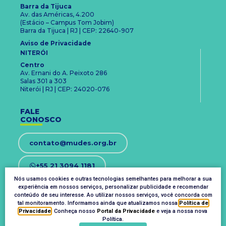
Barra da Tijuca
Av. das Américas, 4.200
(Estácio – Campus Tom Jobim)
Barra da Tijuca | RJ | CEP: 22640-907
Aviso de Privacidade
NITERÓI
Centro
Av. Ernani do A. Peixoto 286
Salas 301 a 303
Niterói | RJ | CEP: 24020-076
FALE
CONOSCO
contato@mudes.org.br
+55 21 3094 1181
Nós usamos cookies e outras tecnologias semelhantes para melhorar a sua
experiência em nossos serviços, personalizar publicidade e recomendar
OUVIDORIA
conteúdo de seu interesse. Ao utilizar nossos serviços, você concorda com
ouvidoria@mudes.org.br
tal monitoramento. Informamos ainda que atualizamos nossa
Política de
Privacidade
. Conheça nosso
Portal da Privacidade
e veja a nossa nova
Política.