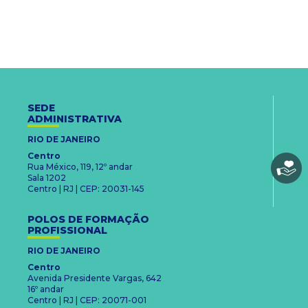
SEDE
ADMINISTRATIVA
RIO DE JANEIRO
Centro
Rua México, 119, 12º andar
Sala 1202
Centro | RJ | CEP: 20031-145
POLOS DE FORMAÇÃO
PROFISSIONAL
RIO DE JANEIRO
Centro
Avenida Presidente Vargas, 642
16º andar
Centro | RJ | CEP: 20071-001