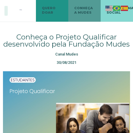
QUERO
CONHEÇA
TRANSFORM
DOAR
A MUDES
SOCIAL
Conheça o Projeto Qualificar
desenvolvido pela Fundação Mudes
Canal Mudes
30/08/2021