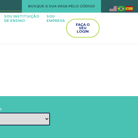
BUSQUE A SUA VAGA PELO CÓDIGO
SOU INSTITUIÇÃO
SOU
DE ENSINO
EMPRESA
FAÇA O
SEU
LOGIN
o: