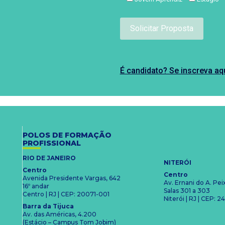
É candidato? Se inscreva aq
POLOS DE FORMAÇÃO
PROFISSIONAL
RIO DE JANEIRO
NITERÓI
Centro
Centro
Avenida Presidente Vargas, 642
Av. Ernani do A. Pe
16º andar
Salas 301 a 303
Centro | RJ | CEP: 20071-001
Niterói | RJ | CEP:
Barra da Tijuca
Av. das Américas, 4.200
(Estácio – Campus Tom Jobim)