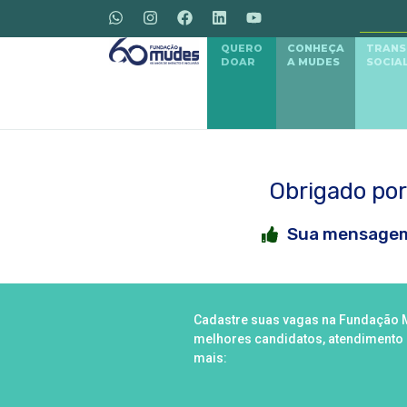
QUERO
CONHEÇA
TRAN
DOAR
A MUDES
SOCIA
Obrigado por
Sua mensagem
Cadastre suas vagas na Fundação 
melhores candidatos, atendimento 
mais: