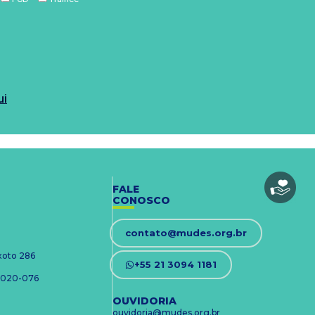
ui
FALE
CONOSCO
contato@mudes.org.br
ixoto 286
+55 21 3094 1181
 24020-076
OUVIDORIA
ouvidoria@mudes.org.br