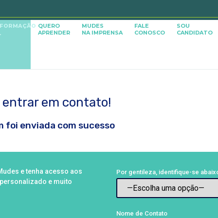
SFORMAÇÃO
QUERO
MUDES
FALE
SOU
APRENDER
NA IMPRENSA
CONOSCO
CANDIDATO
L
 entrar em contato!
 foi enviada com sucesso
Mudes e tenha acesso aos
Por gentileza, identifique-se abaix
personalizado e muito
Nome de Contato