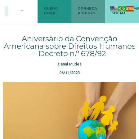
QUERO
CONHEÇA
TRANSFORM
DOAR
A MUDES
SOCIAL
Aniversário da Convenção
Americana sobre Direitos Humanos
– Decreto n.º 678/92
Canal Mudes
06/11/2023