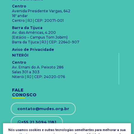
Centro
Avenida Presidente Vargas, 642
16º andar
Centro | RJ | CEP: 20071-001
Barra da Tijuca
Av. das Américas, 4.200
(Estácio – Campus Tom Jobim)
Barra da Tijuca | RJ | CEP: 22640-907
Aviso de Privacidade
NITERÓI
Centro
Av. Ernani do A. Peixoto 286
Salas 301 a 303
Niterói | RJ | CEP: 24020-076
FALE
CONOSCO
contato@mudes.org.br
+55 21 3094 1181
Nós usamos cookies e outras tecnologias semelhantes para melhorar a sua