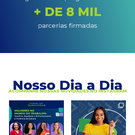
+ DE 
8
 MIL
parcerias firmadas
Nosso Dia a Dia
ACOMPANHE NOSSAS NOVIDADES NO INSTAGRAM