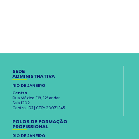
SEDE
ADMINISTRATIVA
RIO DE JANEIRO
Centro
Rua México, 119, 12º andar
Sala 1202
Centro | RJ | CEP: 20031-145
POLOS DE FORMAÇÃO
PROFISSIONAL
RIO DE JANEIRO