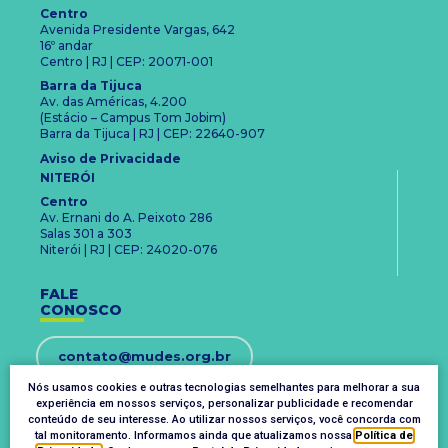
Centro
Avenida Presidente Vargas, 642
16º andar
Centro | RJ | CEP: 20071-001
Barra da Tijuca
Av. das Américas, 4.200
(Estácio – Campus Tom Jobim)
Barra da Tijuca | RJ | CEP: 22640-907
Aviso de Privacidade
NITERÓI
Centro
Av. Ernani do A. Peixoto 286
Salas 301 a 303
Niterói | RJ | CEP: 24020-076
FALE
CONOSCO
contato@mudes.org.br
Nós usamos cookies e outras tecnologias semelhantes para melhorar a sua
+55 21 3094 1181
experiência em nossos serviços, personalizar publicidade e recomendar
conteúdo de seu interesse. Ao utilizar nossos serviços, você concorda com
tal monitoramento. Informamos ainda que atualizamos nossa
Política de