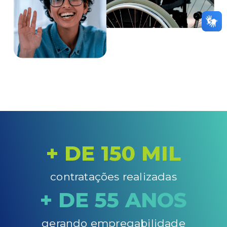
+ DE 
150
 MIL
contratações realizadas
+ DE 
55
 ANOS
gerando empregabilidade