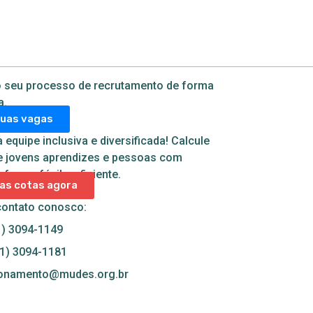
 seu processo de recrutamento de forma
a.
suas vagas
equipe inclusiva e diversificada! Calcule
e jovens aprendizes e pessoas com
 forma fácil e eficiente.
uas cotas agora
contato conosco:
) 3094-1149
21) 3094-1181
ionamento@mudes.org.br