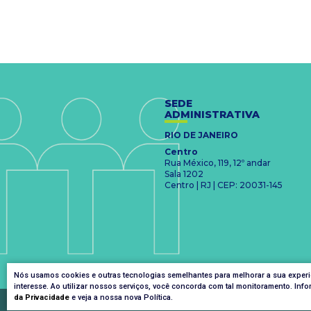
SEDE
ADMINISTRATIVA
RIO DE JANEIRO
Centro
Rua México, 119, 12º andar
Sala 1202
Centro | RJ | CEP: 20031-145
Nós usamos cookies e outras tecnologias semelhantes para melhorar a sua exper
interesse. Ao utilizar nossos serviços, você concorda com tal monitoramento. I
da Privacidade
e veja a nossa nova Política.
FUNDAÇÃO MUDES
@2025 | Todos os direitos reservados.