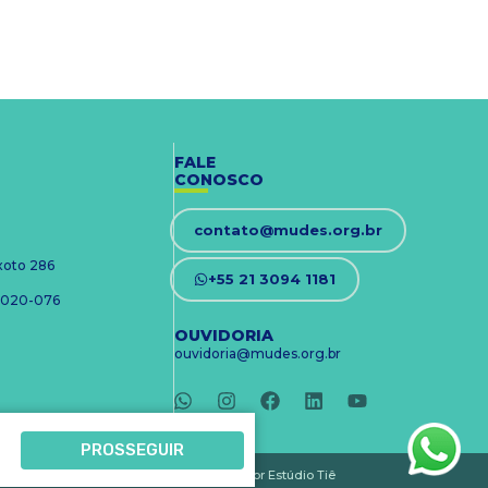
FALE
CONOSCO
contato@mudes.org.br
ixoto 286
+55 21 3094 1181
 24020-076
OUVIDORIA
ouvidoria@mudes.org.br
PROSSEGUIR
Desenvolvido por Estúdio Tiê