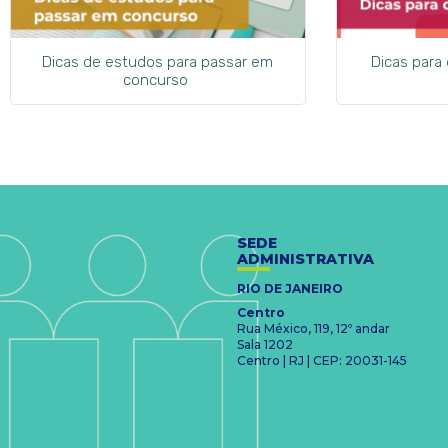
Dicas de estudos para passar em
Dicas para
concurso
SEDE
ADMINISTRATIVA
RIO DE JANEIRO
Centro
Rua México, 119, 12º andar
Sala 1202
Centro | RJ | CEP: 20031-145