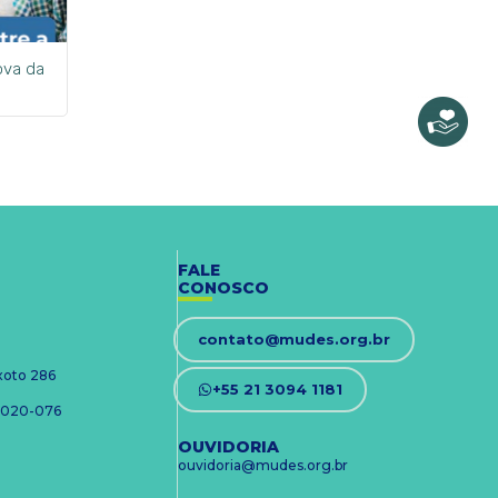
ova da
FALE
CONOSCO
contato@mudes.org.br
ixoto 286
+55 21 3094 1181
 24020-076
OUVIDORIA
ouvidoria@mudes.org.br