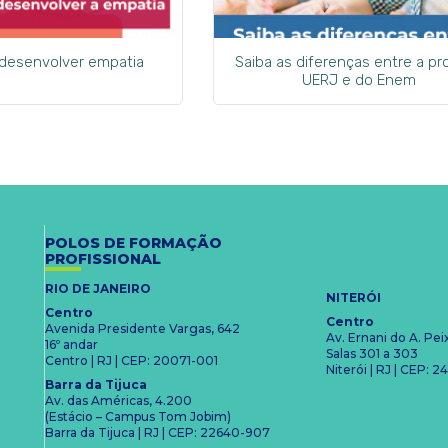
 desenvolver empatia
Saiba as diferenças entre a pr
UERJ e do Enem
POLOS DE FORMAÇÃO
PROFISSIONAL
RIO DE JANEIRO
NITERÓI
Centro
Centro
Avenida Presidente Vargas, 642
Av. Ernani do A. Pe
16º andar
Salas 301 a 303
Centro | RJ | CEP: 20071-001
Niterói | RJ | CEP:
Barra da Tijuca
Av. das Américas, 4.200
(Estácio – Campus Tom Jobim)
Barra da Tijuca | RJ | CEP: 22640-907