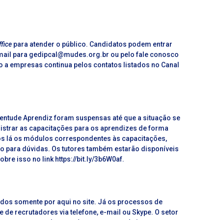
fice
para atender o público. Candidatos podem entrar
-mail para gedipcal@mudes.org.br ou pelo fale conosco
 a empresas continua pelos contatos listados no Canal
entude Aprendiz foram suspensas até que a situação se
istrar as capacitações para os aprendizes de forma
dos lá os módulos correspondentes às capacitações,
to para dúvidas. Os tutores também estarão disponíveis
re isso no link https://bit.ly/3b6W0af.
dos somente por aqui no site. Já os processos de
e de recrutadores via telefone, e-mail ou Skype. O setor