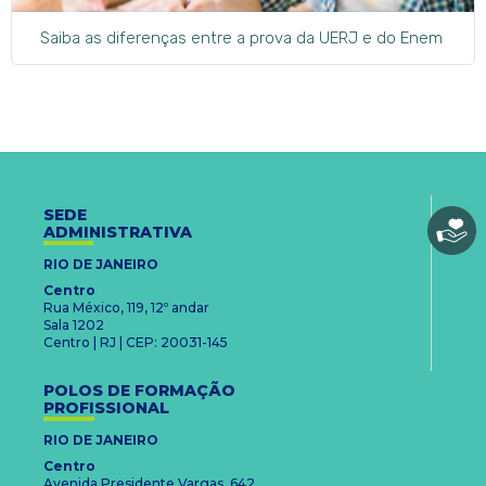
Saiba as diferenças entre a prova da UERJ e do Enem
SEDE
ADMINISTRATIVA
RIO DE JANEIRO
Centro
Rua México, 119, 12º andar
Sala 1202
Centro | RJ | CEP: 20031-145
POLOS DE FORMAÇÃO
PROFISSIONAL
RIO DE JANEIRO
Centro
Avenida Presidente Vargas, 642