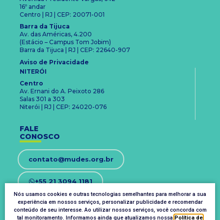
16º andar
Centro | RJ | CEP: 20071-001
Barra da Tijuca
Av. das Américas, 4.200
(Estácio – Campus Tom Jobim)
Barra da Tijuca | RJ | CEP: 22640-907
Aviso de Privacidade
NITERÓI
Centro
Av. Ernani do A. Peixoto 286
Salas 301 a 303
Niterói | RJ | CEP: 24020-076
FALE
CONOSCO
contato@mudes.org.br
+55 21 3094 1181
Nós usamos cookies e outras tecnologias semelhantes para melhorar a sua
experiência em nossos serviços, personalizar publicidade e recomendar
OUVIDORIA
conteúdo de seu interesse. Ao utilizar nossos serviços, você concorda com
ouvidoria@mudes.org.br
tal monitoramento. Informamos ainda que atualizamos nossa
Política de