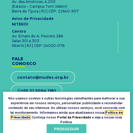
Av. das Américas, 4.200
(Estácio – Campus Tom Jobim)
Barra da Tijuca | RJ | CEP: 22640-907
Aviso de Privacidade
NITERÓI
Centro
Av. Ernani do A. Peixoto 286
Salas 301 a 303
Niterói | RJ | CEP: 24020-076
FALE
CONOSCO
contato@mudes.org.br
+55 21 3094 1181
Nós usamos cookies e outras tecnologias semelhantes para melhorar a sua
experiência em nossos serviços, personalizar publicidade e recomendar
OUVIDORIA
conteúdo de seu interesse. Ao utilizar nossos serviços, você concorda com
ouvidoria@mudes.org.br
tal monitoramento. Informamos ainda que atualizamos nossa
Política de
Privacidade
. Conheça nosso
Portal da Privacidade
e veja a nossa nova
Política.
PROSSEGUIR