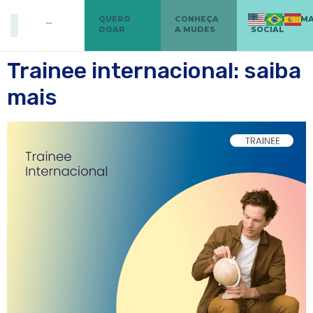
QUERO
CONHEÇA
TRANSFORM
DOAR
A MUDES
SOCIAL
Trainee internacional: saiba
mais