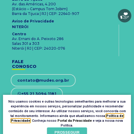
Av. das Américas, 4.200
(Estácio – Campus Tom Jobim)
Barra da Tijuca | RJ | CEP: 22640-907
Aviso de Privacidade
NITERÓI
Centro
Av. Ernani do A. Peixoto 286
Salas 301 a 303
Niterói | RJ | CEP: 24020-076
FALE
CONOSCO
contato@mudes.org.br
+55 21 3094 1181
Nós usamos cookies e outras tecnologias semelhantes para melhorar a sua
experiência em nossos serviços, personalizar publicidade e recomendar
OUVIDORIA
conteúdo de seu interesse. Ao utilizar nossos serviços, você concorda com
ouvidoria@mudes.org.br
tal monitoramento. Informamos ainda que atualizamos nossa
Política de
Privacidade
. Conheça nosso
Portal da Privacidade
e veja a nossa nova
Política.
PROSSEGUIR