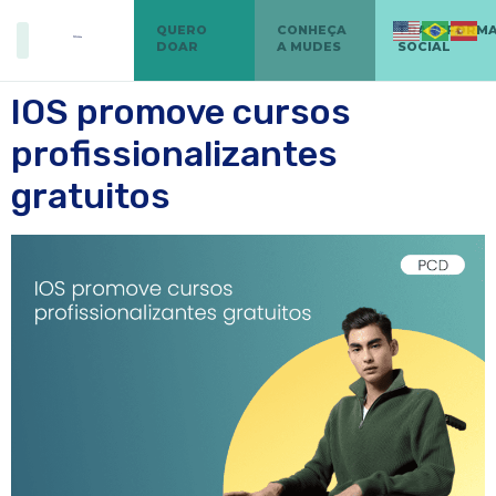
QUERO
CONHEÇA
TRANSFORM
DOAR
A MUDES
SOCIAL
IOS promove cursos
profissionalizantes
gratuitos