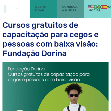
QUERO
CONHEÇA
TRANSFORM
DOAR
A MUDES
SOCIAL
Cursos gratuitos de
capacitação para cegos e
pessoas com baixa visão:
Fundação Dorina