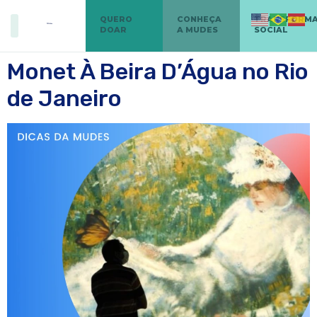
QUERO
CONHEÇA
TRANSFORM
DOAR
A MUDES
SOCIAL
Monet À Beira D’Água no Rio
de Janeiro