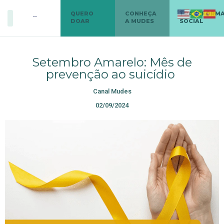
QUERO
CONHEÇA
TRANSFORM
DOAR
A MUDES
SOCIAL
Setembro Amarelo: Mês de
prevenção ao suicídio
Canal Mudes
02/09/2024