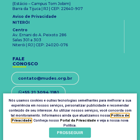
(Estácio – Campus Tom Jobim)
Barra da Tijuca | RJ | CEP: 22640-907
Aviso de Privacidade
NITERÓI
Centro
Av. Ernani do A. Peixoto 286
Salas 301 a 303
Niterói | RJ | CEP: 24020-076
FALE
CONOSCO
contato@mudes.org.br
+55 21 3094 1181
Nós usamos cookies e outras tecnologias semelhantes para melhorar a sua
experiência em nossos serviços, personalizar publicidade e recomendar
OUVIDORIA
conteúdo de seu interesse. Ao utilizar nossos serviços, você concorda com
ouvidoria@mudes.org.br
tal monitoramento. Informamos ainda que atualizamos nossa
Política de
Privacidade
. Conheça nosso
Portal da Privacidade
e veja a nossa nova
Política.
PROSSEGUIR