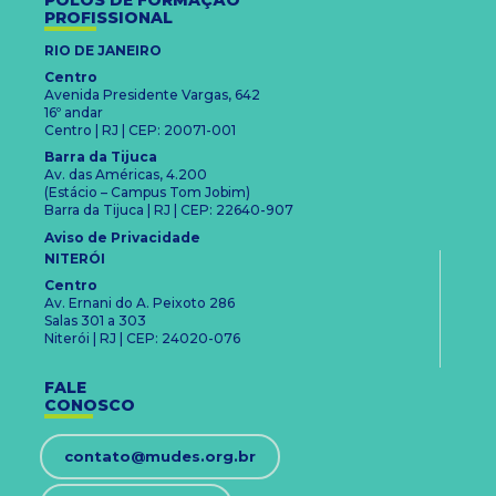
POLOS DE FORMAÇÃO
PROFISSIONAL
RIO DE JANEIRO
Centro
Avenida Presidente Vargas, 642
16º andar
Centro | RJ | CEP: 20071-001
Barra da Tijuca
Av. das Américas, 4.200
(Estácio – Campus Tom Jobim)
Barra da Tijuca | RJ | CEP: 22640-907
Aviso de Privacidade
NITERÓI
Centro
Av. Ernani do A. Peixoto 286
Salas 301 a 303
Niterói | RJ | CEP: 24020-076
FALE
CONOSCO
contato@mudes.org.br