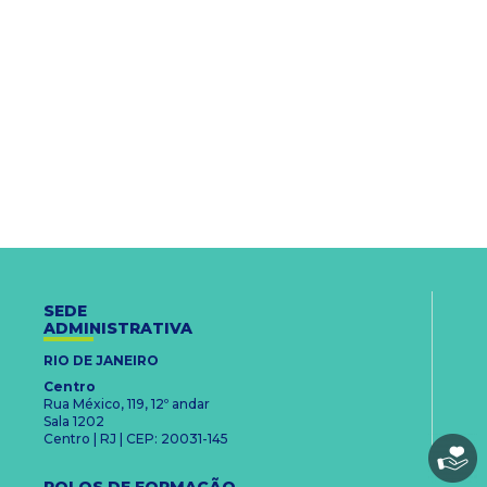
SEDE
ADMINISTRATIVA
RIO DE JANEIRO
Centro
Rua México, 119, 12º andar
Sala 1202
Centro | RJ | CEP: 20031-145