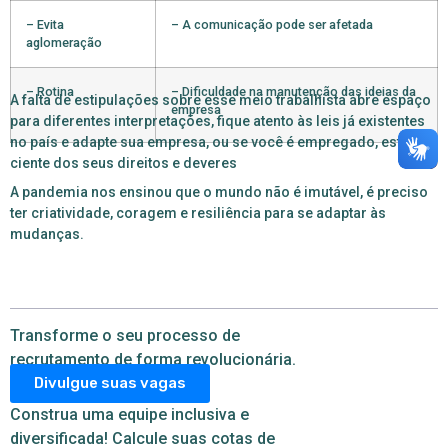
– Evita
– A comunicação pode ser afetada
aglomeração
– Rotina
– Dificuldade na manutenção das ideias da
A falta de estipulações sobre esse meio trabalhista abre espaço
empresa
para diferentes interpretações, fique atento às leis já existentes
no país e adapte sua empresa, ou se você é empregado, esteja
ciente dos seus direitos e deveres
A pandemia nos ensinou que o mundo não é imutável, é preciso
ter criatividade, coragem e resiliência para se adaptar às
mudanças.
Transforme o seu processo de
recrutamento de forma revolucionária.
Divulgue suas vagas
Construa uma equipe inclusiva e
diversificada! Calcule suas cotas de