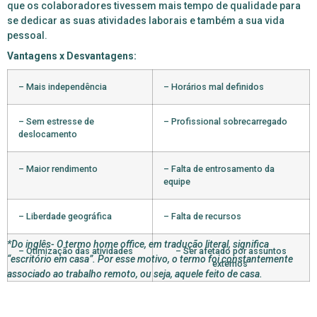
que os colaboradores tivessem mais tempo de qualidade para
se dedicar as suas atividades laborais e também a sua vida
pessoal.
Vantagens x Desvantagens:
– Mais independência
– Horários mal definidos
– Sem estresse de
– Profissional sobrecarregado
deslocamento
– Maior rendimento
– Falta de entrosamento da
equipe
– Liberdade geográfica
– Falta de recursos
*Do inglês- O termo home office, em tradução literal, significa
– Otimização das atividades
– Ser afetado por assuntos
“escritório em casa”. Por esse motivo, o termo foi constantemente
externos
associado ao trabalho remoto, ou seja, aquele feito de casa.