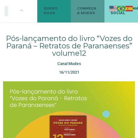
QUERO
CONHEÇA
TRANSFORM
DOAR
A MUDES
SOCIAL
Pós-lançamento do livro “Vozes do
Paraná – Retratos de Paranaenses”
volume12
Canal Mudes
16/11/2021