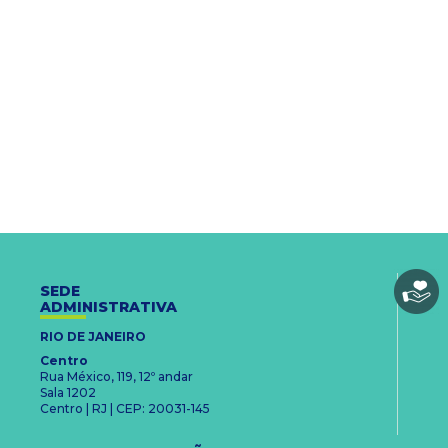
SEDE
ADMINISTRATIVA
RIO DE JANEIRO
Centro
Rua México, 119, 12º andar
Sala 1202
Centro | RJ | CEP: 20031-145