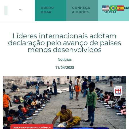
QUERO
CONHEÇA
TRANSFORM
DOAR
A MUDES
SOCIAL
Líderes internacionais adotam
declaração pelo avanço de países
menos desenvolvidos
Notícias
11/04/2023