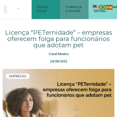
QUERO
CONHEÇA
TRANSFORM
DOAR
A MUDES
SOCIAL
Licença “PETernidade” – empresas
oferecem folga para funcionários
que adotam pet
Canal Mudes
24/08/2022