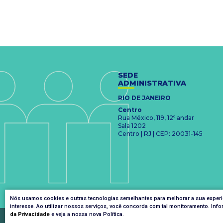
SEDE
ADMINISTRATIVA
RIO DE JANEIRO
Centro
Rua México, 119, 12º andar
Sala 1202
Centro | RJ | CEP: 20031-145
Nós usamos cookies e outras tecnologias semelhantes para melhorar a sua exper
interesse. Ao utilizar nossos serviços, você concorda com tal monitoramento. I
da Privacidade
e veja a nossa nova Política.
FUNDAÇÃO MUDES
@2025 | Todos os direitos reservados.