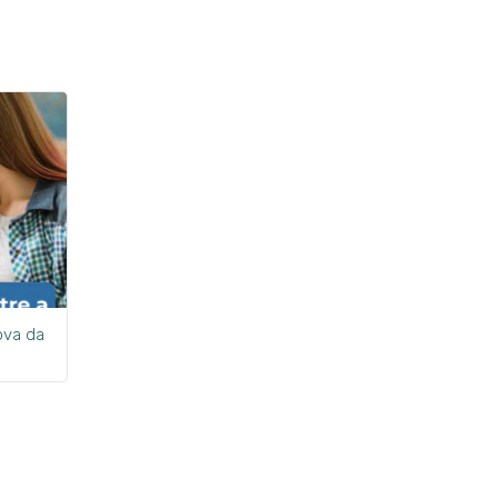
ova da