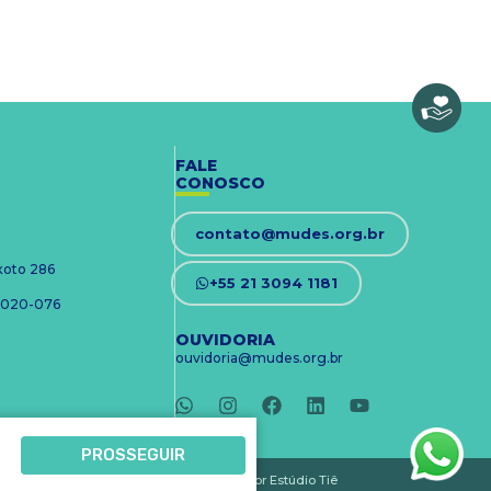
FALE
CONOSCO
contato@mudes.org.br
ixoto 286
+55 21 3094 1181
 24020-076
OUVIDORIA
ouvidoria@mudes.org.br
PROSSEGUIR
Desenvolvido por Estúdio Tiê