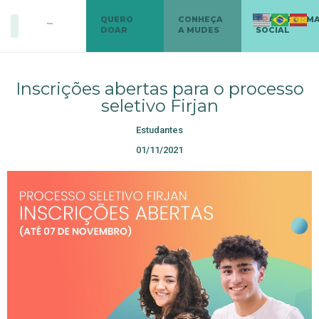
QUERO
CONHEÇA
TRANSFORM
DOAR
A MUDES
SOCIAL
Inscrições abertas para o processo
seletivo Firjan
Estudantes
01/11/2021